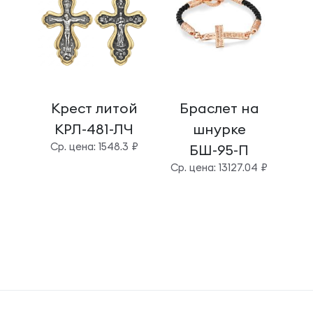
Крест литой
Браслет на
КРЛ-481-ЛЧ
шнурке
шт
Cр. цена: 1548.3 ₽
БШ-95-П
Cр. цена: 13127.04 ₽
Cр