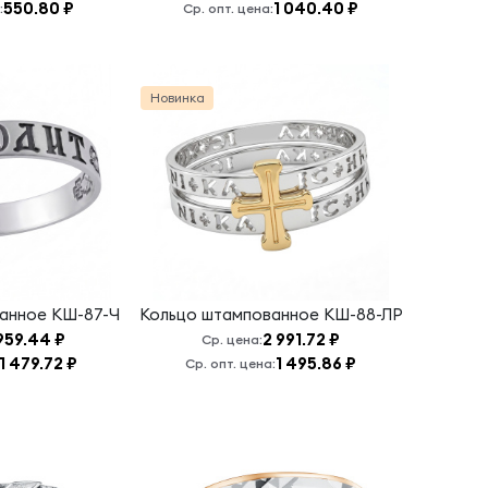
550.80 ₽
1 040.40 ₽
:
Ср. опт. цена:
Новинка
ванное
КШ-87-Ч
Кольцо штампованное
КШ-88-ЛР
959.44 ₽
2 991.72 ₽
Ср. цена:
1 479.72 ₽
1 495.86 ₽
Ср. опт. цена: