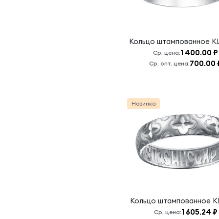
воскреснет
Бог и
расточатся
врази Его
Кольцо штампованное
К
Да любите
1 400.00 ₽
Ср. цена:
друг друга
700.00 
Ср. опт. цена:
Ихтис
Казанская БМ
Новинка
Кресту
твоему
поклоняемся,
Владыко
Молитва
Святителю
Николаю
Чудотворцу
Николай
Кольцо штампованное
К
Чудотворец
1 605.24 ₽
Ср. цена:
Николай