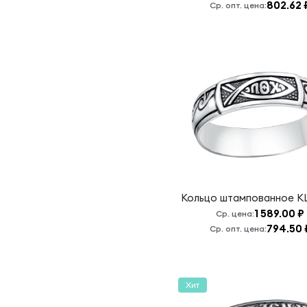
802.62 
Ср. опт. цена:
Чудотворец,
моли Бога о
нас
Отче Наш
Пресвятая
Богородица,
моли Бога о
нас
Пресвятая
Богородица,
спаси нас
Псалом 90
Кольцо штампованное
К
Св.
1 589.00 ₽
Ср. цена:
Ангел,сохрани
794.50 
Ср. опт. цена:
меня от
всяких бед
св. мученица
Хит
Матрона,
моли Бога