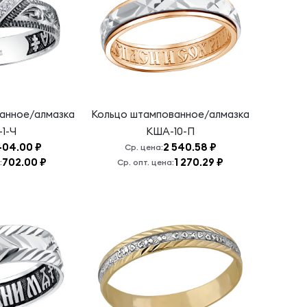
анное/алмазка
Кольцо штампованное/алмазка
1-Ч
КША-10-П
404.00 ₽
2 540.58 ₽
Ср. цена:
702.00 ₽
1 270.29 ₽
:
Ср. опт. цена: