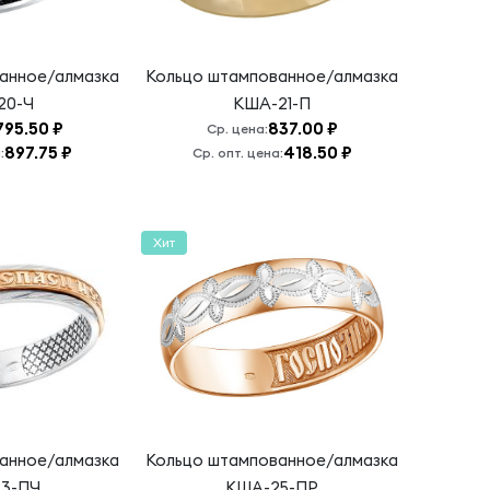
анное/алмазка
Кольцо штампованное/алмазка
20-Ч
КША-21-П
795.50 ₽
837.00 ₽
Ср. цена:
897.75 ₽
418.50 ₽
:
Ср. опт. цена:
Хит
анное/алмазка
Кольцо штампованное/алмазка
3-ПЧ
КША-25-ПР