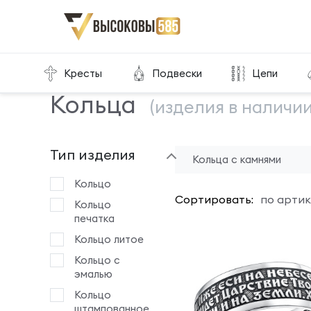
Главная
Склад готовой продукции
Кольца
Кресты
Подвески
Цепи
Кольца
(изделия в наличии
Тип изделия
Кольца с камнями
Кольцо
Сортировать:
по артик
Кольцо
печатка
Кольцо литое
Кольцо с
эмалью
Кольцо
штампованное