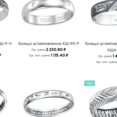
Ш-9-Ч
Кольцо штампованное
КШ-90-Р
Кольцо штампов
2 230.80 ₽
Ср. цена:
КША-
₽
1 115.40 ₽
Ср. опт. цена:
1 
Ср. цена:
Ср. опт. цена
Хит