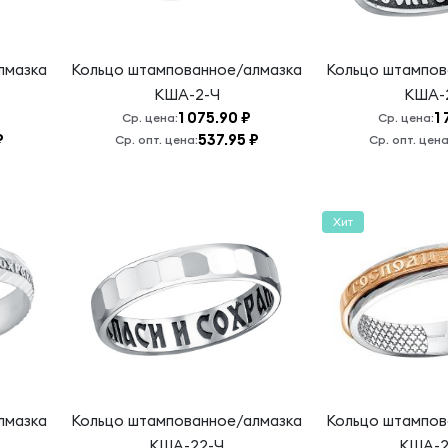
лмазка
Кольцо штампованное/алмазка
Кольцо штампов
КША-2-Ч
КША-
1 075.90 ₽
1 
Ср. цена:
Ср. цена:
₽
537.95 ₽
Ср. опт. цена:
Ср. опт. цена
Хит
лмазка
Кольцо штампованное/алмазка
Кольцо штампов
КША-22-Ч
КША-2