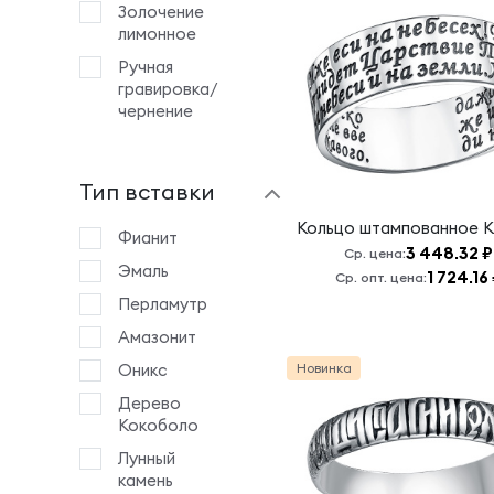
Христе сыне
Золочение
божьего
лимонное
Господи,
Ручная
Иисусе
гравировка/
Христе, Сыне
чернение
Божий,
помилуй меня.
Господи,
Тип вставки
помилуй меня
Кольцо штампованное
К
Господи,
Фианит
3 448.32 ₽
Ср. цена:
славою и
Эмаль
1 724.16
Ср. опт. цена:
честию
венчай
Перламутр
Господи,
Амазонит
спаси и
Оникс
Новинка
сохрани
Дерево
Господи,
Кокоболо
спаси и
сохрани меня
Лунный
камень
Да