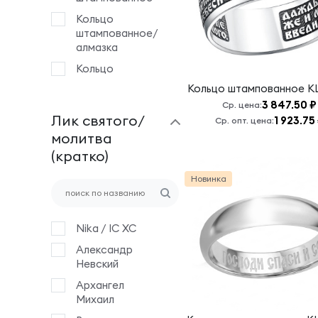
Кольцо
штампованное/
алмазка
Кольцо
литое/дерево
Кольцо штампованное
К
3 847.50 ₽
Ср. цена:
Лик святого/
1 923.75
Ср. опт. цена:
молитва
(кратко)
Новинка
Nika / IC XC
Александр
Невский
Архангел
Михаил