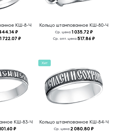
ванное
КШ-8-Ч
Кольцо штампованное
КШ-80-Ч
444.14 ₽
1 035.72 ₽
Ср. цена:
1 722.07 ₽
517.86 ₽
Ср. опт. цена:
Хит
ванное
КШ-83-Ч
Кольцо штампованное
КШ-84-Ч
 101.60 ₽
2 080.80 ₽
Ср. цена: