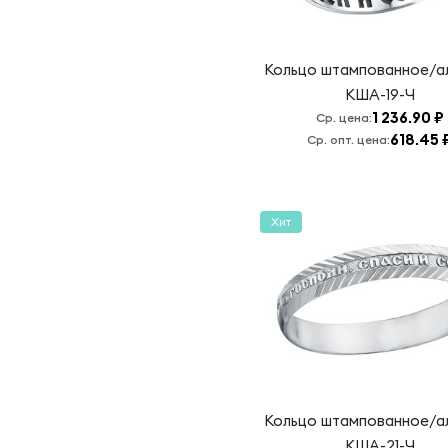
Кольцо штампованное/а
КША-19-Ч
1 236.90 ₽
Ср. цена:
618.45 
Ср. опт. цена:
Хит
Кольцо штампованное/а
КША-21-Ч