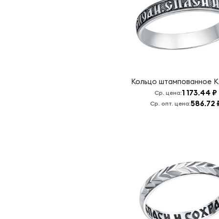
обо мне
Св. Спиридон
/ Св.Николай
моли Бога о
нас
Святая
Матрона
Кольцо штампованное
К
Святая
1 173.44 ₽
Ср. цена:
Матрона,
586.72 
Ср. опт. цена:
моли Бога о
нас
Святая
Троица
Славою и
Честию
венчаю Вас
Спаси и
сохрани.
Хризма