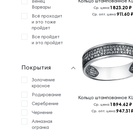
Кольцо штампованное
К
Венец
Варвары
1 823.20 ₽
Ср. цена:
911.60 
Ср. опт. цена:
Всё проходит
и это тоже
пройдет
Все пройдет
и это пройдет
Все пройдет
и это тоже
пройдет
Покрытия
Все проходит
и это тоже
Золочение
пройдет.
красное
Всецарица
Родирование
Кольцо штампованное
К
Б.М.
Серебрение
1 894.62 ₽
Ср. цена:
Георгий
947.31 
Ср. опт. цена:
Чернение
Победоносец
Алмазная
Господи
огранка
Иисусе