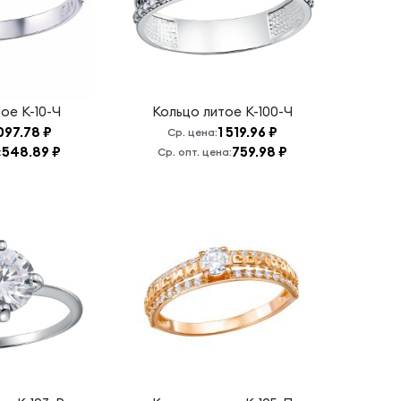
тое
К-10-Ч
Кольцо литое
К-100-Ч
097.78 ₽
1 519.96 ₽
Ср. цена:
548.89 ₽
759.98 ₽
:
Ср. опт. цена: