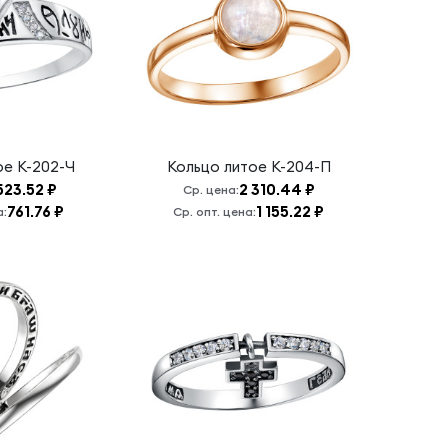
ое
К-202-Ч
Кольцо литое
К-204-П
 523.52 ₽
2 310.44 ₽
Ср. цена:
761.76 ₽
1 155.22 ₽
а:
Ср. опт. цена: