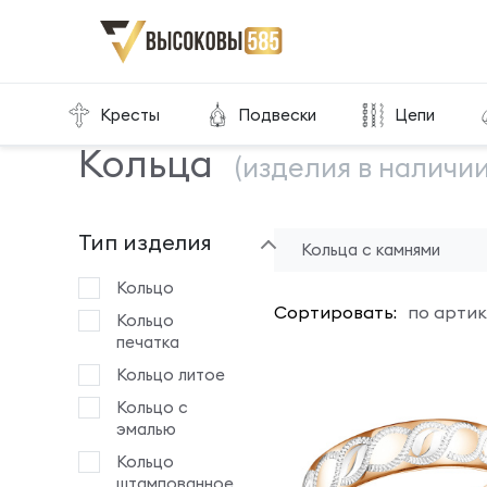
Главная
Склад готовой продукции
Кольца
Кресты
Подвески
Цепи
Кольца
(изделия в наличии
Тип изделия
Кольца с камнями
Кольцо
Сортировать:
по артик
Кольцо
печатка
Кольцо литое
Кольцо с
эмалью
Кольцо
штампованное