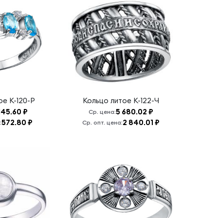
тое
К-120-Р
Кольцо литое
К-122-Ч
 145.60 ₽
5 680.02 ₽
Ср. цена:
572.80 ₽
2 840.01 ₽
:
Ср. опт. цена: