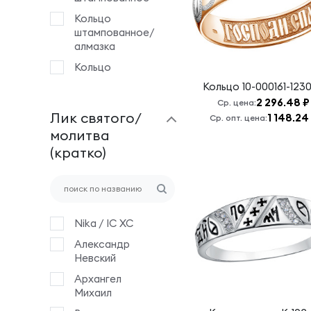
Кольцо
штампованное/
алмазка
Кольцо
литое/дерево
Кольцо
10-000161-123
2 296.48 ₽
Ср. цена:
Лик святого/
1 148.24
Ср. опт. цена:
молитва
(кратко)
Nika / IC XC
Александр
Невский
Архангел
Михаил