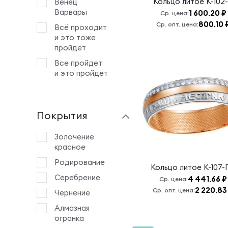
Кольцо литое
К-102
Венец
Варвары
1 600.20 ₽
Ср. цена:
800.10 
Ср. опт. цена:
Всё проходит
и это тоже
пройдет
Все пройдет
и это пройдет
Все пройдет
и это тоже
пройдет
Покрытия
Все проходит
и это тоже
Золочение
пройдет.
красное
Всецарица
Родирование
Кольцо литое
К-107-
Б.М.
Серебрение
4 441.66 ₽
Ср. цена:
Георгий
2 220.83
Ср. опт. цена:
Чернение
Победоносец
Алмазная
Господи
огранка
Иисусе