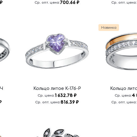
 ₽
700.66 ₽
Ср. опт. цена:
Ср. опт. цена:
Новинка
-Ч
Кольцо литое
К-176-Р
Кольцо лит
1 632.78 ₽
4 
Ср. цена:
Ср. цена:
₽
816.39 ₽
Ср. опт. цена:
Ср. опт. цена: