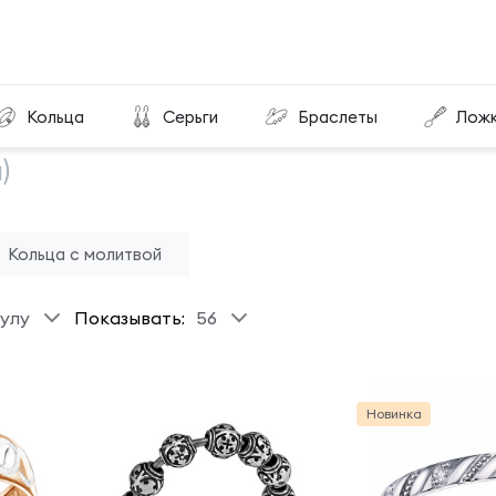
Кольца
Серьги
Браслеты
Лож
)
Кольца с молитвой
улу
Показывать:
56
Новинка