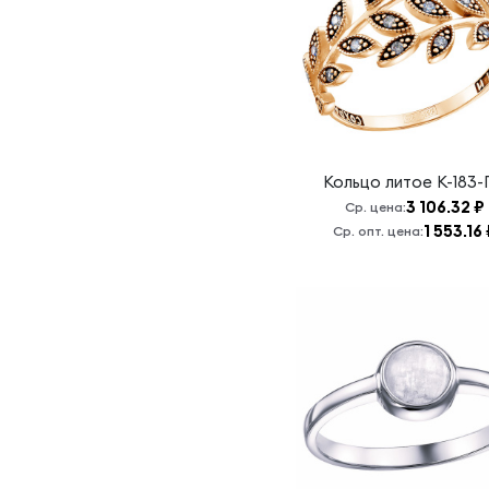
обо мне
Св. Спиридон
/ Св.Николай
моли Бога о
нас
Святая
Матрона
Кольцо литое
К-183-
Святая
3 106.32 ₽
Ср. цена:
Матрона,
1 553.16 
Ср. опт. цена:
моли Бога о
нас
Святая
Троица
Славою и
Честию
венчаю Вас
Спаси и
сохрани.
Хризма