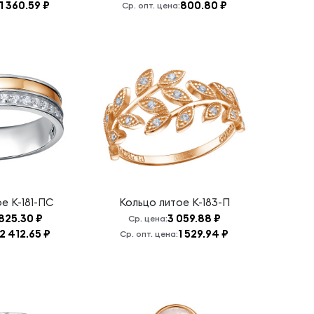
1 360.59 ₽
800.80 ₽
Ср. опт. цена:
ое
К-181-ПС
Кольцо литое
К-183-П
825.30 ₽
3 059.88 ₽
Ср. цена:
2 412.65 ₽
1 529.94 ₽
Ср. опт. цена: