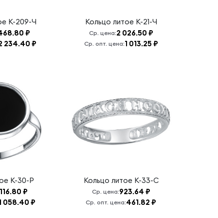
ое
К-209-Ч
Кольцо литое
К-21-Ч
468.80 ₽
2 026.50 ₽
Ср. цена:
2 234.40 ₽
1 013.25 ₽
Ср. опт. цена:
тое
К-30-Р
Кольцо литое
К-33-С
 116.80 ₽
923.64 ₽
Ср. цена:
1 058.40 ₽
461.82 ₽
Ср. опт. цена: