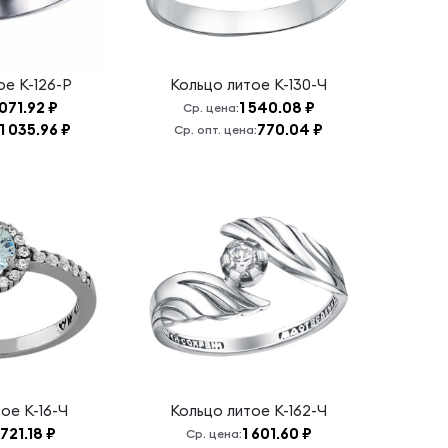
тое
К-126-Р
Кольцо литое
К-130-Ч
071.92 ₽
1 540.08 ₽
Ср. цена:
1 035.96 ₽
770.04 ₽
Ср. опт. цена:
тое
К-16-Ч
Кольцо литое
К-162-Ч
 721.18 ₽
1 601.60 ₽
Ср. цена: