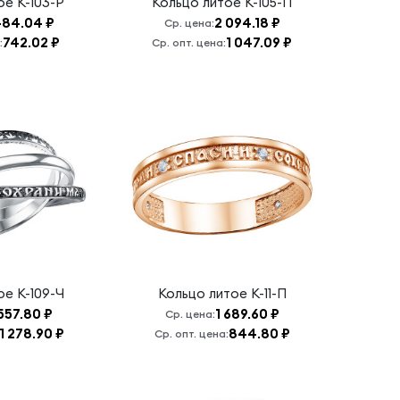
тое
К-103-Р
Кольцо литое
К-105-П
484.04 ₽
2 094.18 ₽
Ср. цена:
742.02 ₽
1 047.09 ₽
:
Ср. опт. цена:
тое
К-109-Ч
Кольцо литое
К-11-П
557.80 ₽
1 689.60 ₽
Ср. цена:
1 278.90 ₽
844.80 ₽
Ср. опт. цена: