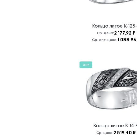
воскреснет
Бог и
расточатся
врази Его
Кольцо литое
К-123
Да любите
2 177.92 ₽
Ср. цена:
друг друга
1 088.96
Ср. опт. цена:
Ихтис
Казанская БМ
Хит
Кресту
твоему
поклоняемся,
Владыко
Молитва
Святителю
Николаю
Чудотворцу
Николай
Кольцо литое
К-14-
Чудотворец
2 519.40 ₽
Ср. цена:
Николай