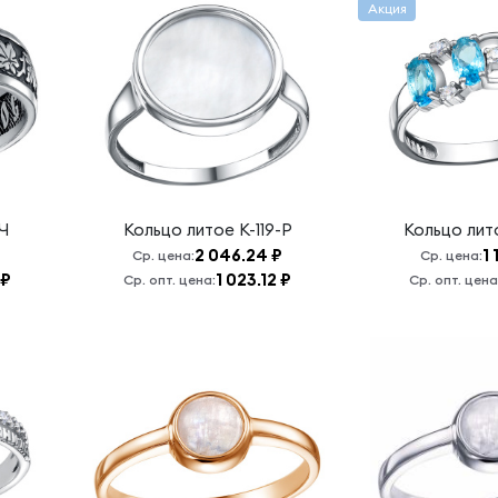
Акция
-Ч
Кольцо литое
К-119-Р
Кольцо ли
2 046.24 ₽
1
Ср. цена:
Ср. цена:
 ₽
1 023.12 ₽
Ср. опт. цена:
Ср. опт. цена