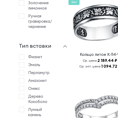
Христе сыне
Хит
Золочение
божьего
лимонное
Господи,
Ручная
Иисусе
гравировка/
Христе, Сыне
чернение
Божий,
помилуй меня.
Господи,
Тип вставки
помилуй меня
Кольцо литое
К-114
Господи,
Фианит
2 189.44 ₽
Ср. цена:
славою и
Эмаль
1 094.72
Ср. опт. цена:
честию
венчай
Перламутр
Господи,
Амазонит
спаси и
Оникс
сохрани
Дерево
Господи,
Кокоболо
спаси и
сохрани меня
Лунный
камень
Да