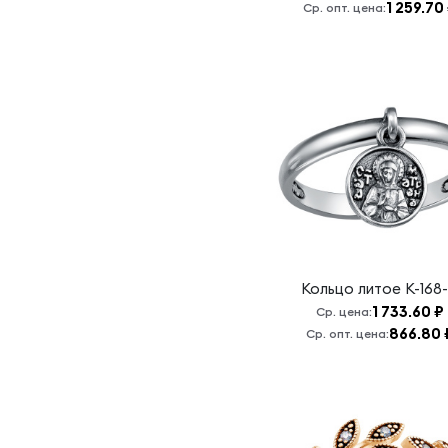
1 259.70
Ср. опт. цена:
Чудотворец,
моли Бога о
нас
Отче Наш
Пресвятая
Богородица,
моли Бога о
нас
Пресвятая
Богородица,
спаси нас
Псалом 90
Кольцо литое
К-168
Св.
1 733.60 ₽
Ср. цена:
Ангел,сохрани
866.80 
Ср. опт. цена:
меня от
всяких бед
св. мученица
Матрона,
моли Бога