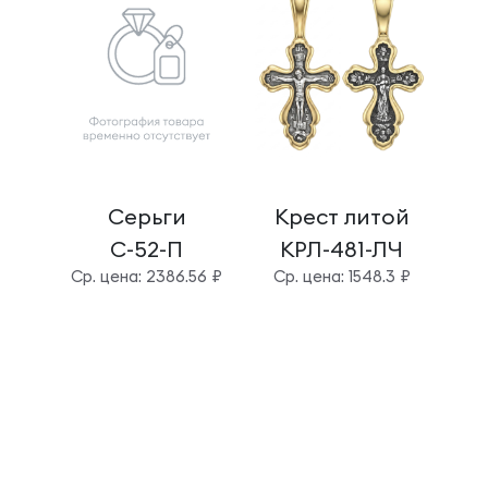
Серьги
Крест литой
Б
С-52-П
КРЛ-481-ЛЧ
Cр. цена: 2386.56 ₽
Cр. цена: 1548.3 ₽
Cр.