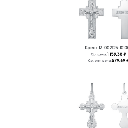
Спаси и
сохрани.
Хризма
Крест
13-002125-1010
1 159.38 ₽
Ср. цена:
579.69 
Ср. опт. цена: