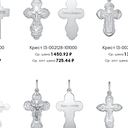
00
Крест
13-002128-101000
Крест
13-00
1 450.92 ₽
1
Ср. цена:
Ср. цена:
₽
725.46 ₽
Ср. опт. цена:
Ср. опт. цена