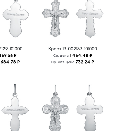
2129-101000
Крест
13-002133-101000
 369.56 ₽
1 464.48 ₽
Ср. цена:
684.78 ₽
732.24 ₽
:
Ср. опт. цена: