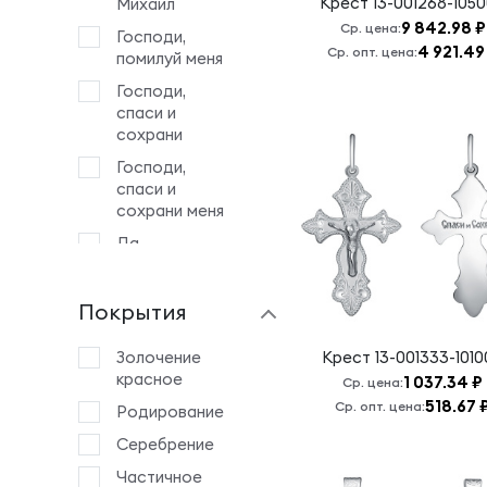
Крест
13-001268-105
Михаил
9 842.98 ₽
Ср. цена:
Господи,
4 921.49
Ср. опт. цена:
помилуй меня
Господи,
спаси и
сохрани
Господи,
спаси и
сохрани меня
Да
воскреснет
Бог и
Покрытия
расточатся
врази Его
Золочение
Крест
13-001333-101
Животворящему
красное
1 037.34 ₽
Кресту
Ср. цена:
Господню
518.67 
Ср. опт. цена:
Родирование
Знамение Б.М.
Серебрение
Иоанн
Частичное