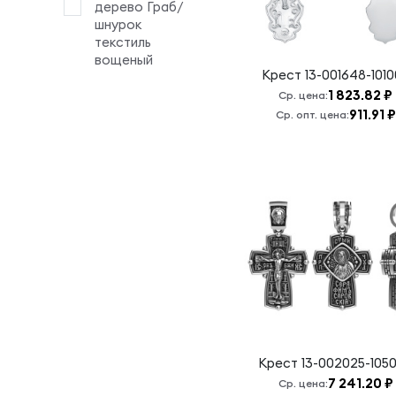
дерево Граб/
Крест
шнурок
хранитель
текстиль
всея
вощеный
Крест
13-001648-101
вселенные
1 823.82 ₽
Ср. цена:
Кресту
911.91 ₽
Ср. опт. цена:
твоему
поклоняемся,
Владыко
Неупиваемая
чаша Б.М.
Николай
Чудотворец
Отче Наш
Пантелеймон
Покров
Пресвятой
Богородицы
Крест
13-002025-105
7 241.20 ₽
Ср. цена:
Пресвятая