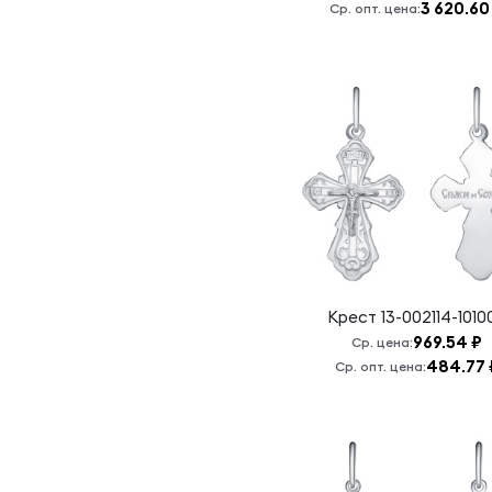
3 620.60
Богородица,
Ср. опт. цена:
спаси нас
Псалом 90
Семистрельная
Б.М.
Семистрельная
Б.М./
Н.Чудотворец
Серафим
Саровский
Сергий
Радонежский
Крест
13-002114-1010
Сергий
969.54 ₽
Ср. цена:
Радонежский,
484.77 
Ср. опт. цена:
моли Бога
обо мне
Спас
Нерукотворный