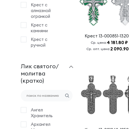
Крест с
алмазной
огранкой
Крест с
камнями
Крест
13-000851-132
Крест с
4 181.80 ₽
Ср. цена:
ручной
2 090.90
Ср. опт. цена:
гравировкой
Крест с
Лик святого/
эмалью
молитва
Крест
(кратко)
штампованный
Деревянный
крест на
гайтане
Ангел
Хранитель
Архангел