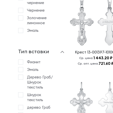
Богослов
чернение
Казанская БМ
Чернение
Крест 14:
Золочение
Серафим
лимонное
Саровский
Эмаль
Крест 19:
Животворящему
Кресту
Господню
Тип вставки
Крест
13-001397-1010
Крест 25:
1 443.20 ₽
Ср. цена:
Ангел
Фианит
721.60 
Ср. опт. цена:
Хранитель
Эмаль
Крест 4:
Дерево Граб/
Животворящему
Шнурок
Кресту
текстиль
Господню
Шнурок
Крест 7:
текстиль
Животворящему
Кресту
дерево Граб
Господню