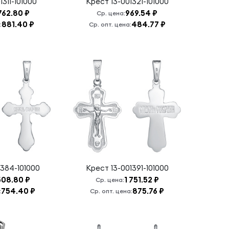
1311-101000
Крест
13-001321-101000
762.80 ₽
969.54 ₽
Ср. цена:
881.40 ₽
484.77 ₽
:
Ср. опт. цена:
1384-101000
Крест
13-001391-101000
508.80 ₽
1 751.52 ₽
Ср. цена:
754.40 ₽
875.76 ₽
:
Ср. опт. цена: