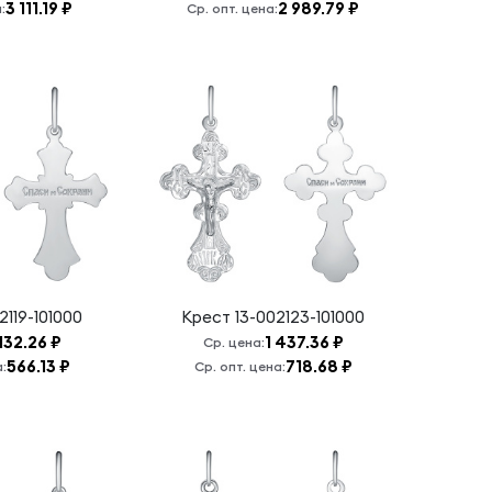
3 111.19 ₽
2 989.79 ₽
:
Ср. опт. цена:
2119-101000
Крест
13-002123-101000
 132.26 ₽
1 437.36 ₽
Ср. цена:
566.13 ₽
718.68 ₽
а:
Ср. опт. цена: