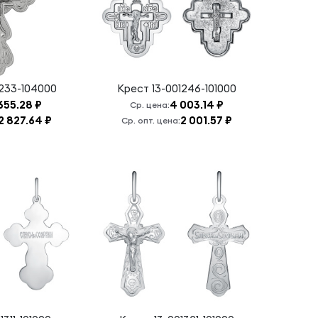
1233-104000
Крест
13-001246-101000
655.28 ₽
4 003.14 ₽
Ср. цена:
2 827.64 ₽
2 001.57 ₽
Ср. опт. цена: