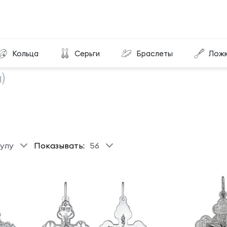
Кольца
Серьги
Браслеты
Лож
)
улу
Показывать:
56