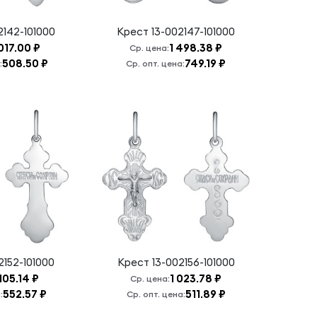
2142-101000
Крест
13-002147-101000
 017.00 ₽
1 498.38 ₽
Ср. цена:
508.50 ₽
749.19 ₽
:
Ср. опт. цена:
2152-101000
Крест
13-002156-101000
 105.14 ₽
1 023.78 ₽
Ср. цена:
552.57 ₽
511.89 ₽
:
Ср. опт. цена: