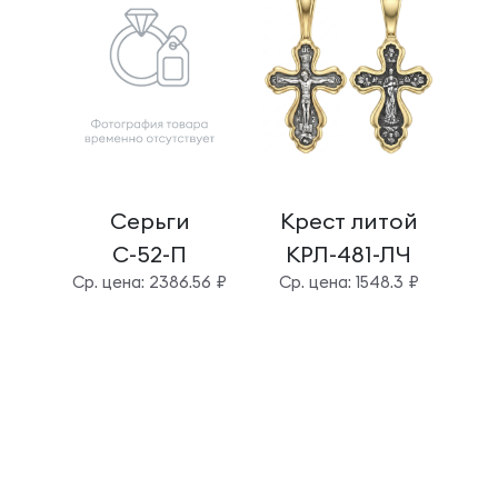
Серьги
Крест литой
Б
С-52-П
КРЛ-481-ЛЧ
Cр. цена: 2386.56 ₽
Cр. цена: 1548.3 ₽
Cр.