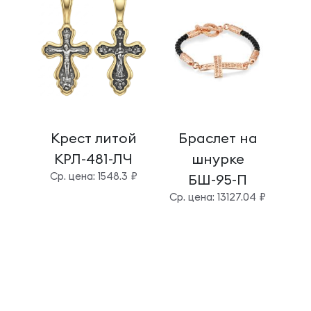
Крест литой
Браслет на
КРЛ-481-ЛЧ
шнурке
шт
Cр. цена: 1548.3 ₽
БШ-95-П
Cр. цена: 13127.04 ₽
Cр