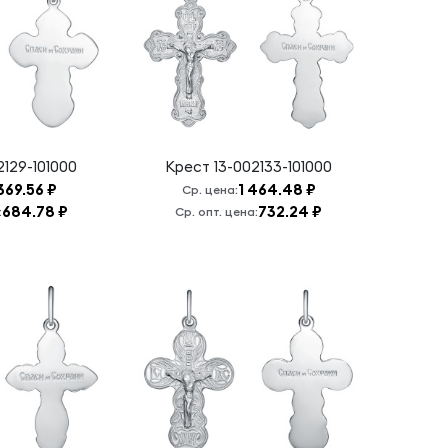
2129-101000
Крест
13-002133-101000
 369.56 ₽
1 464.48 ₽
Ср. цена:
684.78 ₽
732.24 ₽
:
Ср. опт. цена: