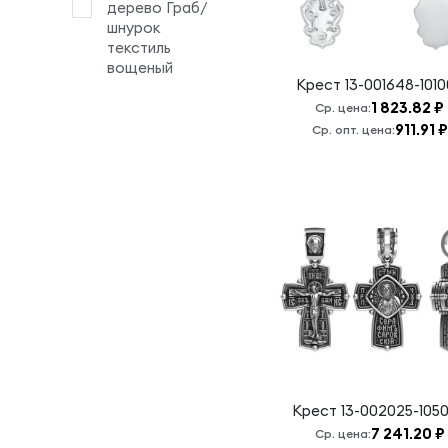
дерево Граб/
Крест
шнурок
хранитель
текстиль
всея
вощеный
Крест
13-001648-101
вселенные
1 823.82 ₽
Ср. цена:
Кресту
911.91 ₽
Ср. опт. цена:
твоему
поклоняемся,
Владыко
Неупиваемая
чаша Б.М.
Николай
Чудотворец
Отче Наш
Пантелеймон
Покров
Пресвятой
Богородицы
Крест
13-002025-105
7 241.20 ₽
Ср. цена:
Пресвятая