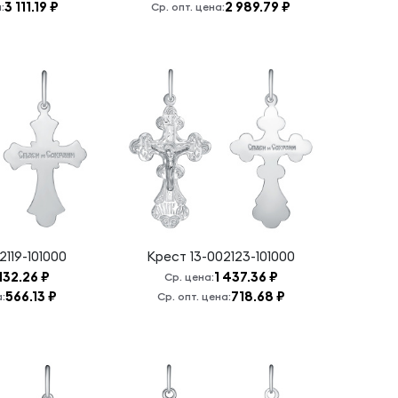
3 111.19 ₽
2 989.79 ₽
:
Ср. опт. цена:
2119-101000
Крест
13-002123-101000
 132.26 ₽
1 437.36 ₽
Ср. цена:
566.13 ₽
718.68 ₽
а:
Ср. опт. цена: