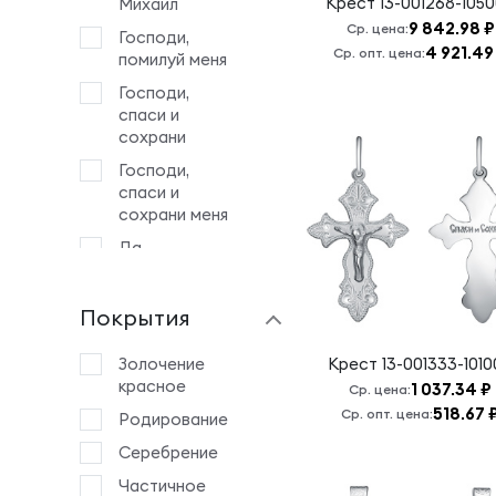
Крест
13-001268-105
Михаил
9 842.98 ₽
Ср. цена:
Господи,
4 921.49
Ср. опт. цена:
помилуй меня
Господи,
спаси и
сохрани
Господи,
спаси и
сохрани меня
Да
воскреснет
Бог и
Покрытия
расточатся
врази Его
Золочение
Крест
13-001333-101
Животворящему
красное
1 037.34 ₽
Кресту
Ср. цена:
Господню
518.67 
Ср. опт. цена:
Родирование
Знамение Б.М.
Серебрение
Иоанн
Частичное