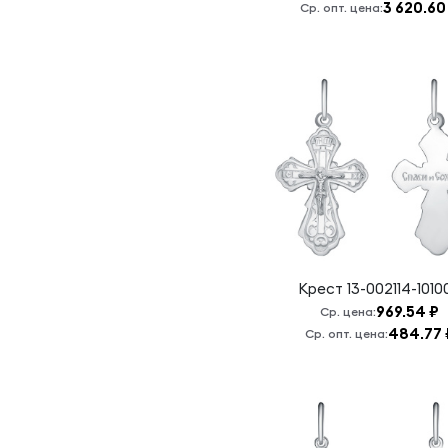
3 620.60
Богородица,
Ср. опт. цена:
спаси нас
Псалом 90
Семистрельная
Б.М.
Семистрельная
Б.М./
Н.Чудотворец
Серафим
Саровский
Сергий
Радонежский
Крест
13-002114-1010
Сергий
969.54 ₽
Ср. цена:
Радонежский,
484.77 
Ср. опт. цена:
моли Бога
обо мне
Спас
Нерукотворный