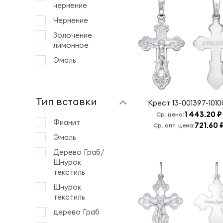
Богослов
чернение
Казанская БМ
Чернение
Крест 14:
Золочение
Серафим
лимонное
Саровский
Эмаль
Крест 19:
Животворящему
Кресту
Господню
Тип вставки
Крест
13-001397-1010
Крест 25:
1 443.20 ₽
Ср. цена:
Ангел
Фианит
721.60 
Ср. опт. цена:
Хранитель
Эмаль
Крест 4:
Дерево Граб/
Животворящему
Шнурок
Кресту
текстиль
Господню
Шнурок
Крест 7:
текстиль
Животворящему
Кресту
дерево Граб
Господню