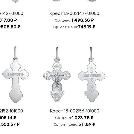
2142-101000
Крест
13-002147-101000
 017.00 ₽
1 498.38 ₽
Ср. цена:
508.50 ₽
749.19 ₽
:
Ср. опт. цена:
2152-101000
Крест
13-002156-101000
 105.14 ₽
1 023.78 ₽
Ср. цена:
552.57 ₽
511.89 ₽
:
Ср. опт. цена: