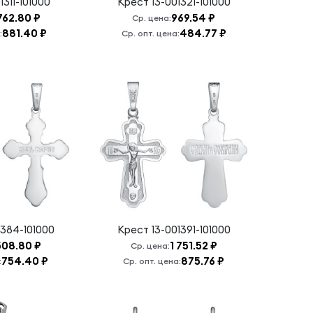
1311-101000
Крест
13-001321-101000
762.80 ₽
969.54 ₽
Ср. цена:
881.40 ₽
484.77 ₽
:
Ср. опт. цена:
1384-101000
Крест
13-001391-101000
508.80 ₽
1 751.52 ₽
Ср. цена:
754.40 ₽
875.76 ₽
:
Ср. опт. цена: