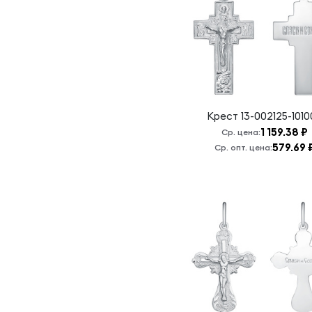
Спаси и
сохрани.
Хризма
Крест
13-002125-1010
1 159.38 ₽
Ср. цена:
579.69 
Ср. опт. цена: