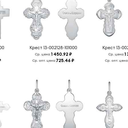
00
Крест
13-002128-101000
Крест
13-00
1 450.92 ₽
1
Ср. цена:
Ср. цена:
₽
725.46 ₽
Ср. опт. цена:
Ср. опт. цена