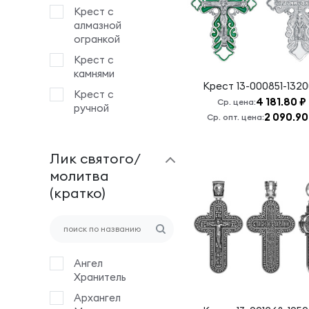
Крест с
алмазной
огранкой
Крест с
камнями
Крест
13-000851-132
Крест с
4 181.80 ₽
Ср. цена:
ручной
2 090.90
Ср. опт. цена:
гравировкой
Крест с
Лик святого/
эмалью
молитва
Крест
(кратко)
штампованный
Деревянный
крест на
гайтане
Ангел
Хранитель
Архангел