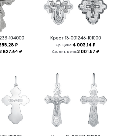
1233-104000
Крест
13-001246-101000
655.28 ₽
4 003.14 ₽
Ср. цена:
2 827.64 ₽
2 001.57 ₽
Ср. опт. цена: