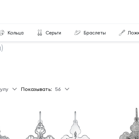
Кольца
Серьги
Браслеты
Лож
)
улу
Показывать:
56