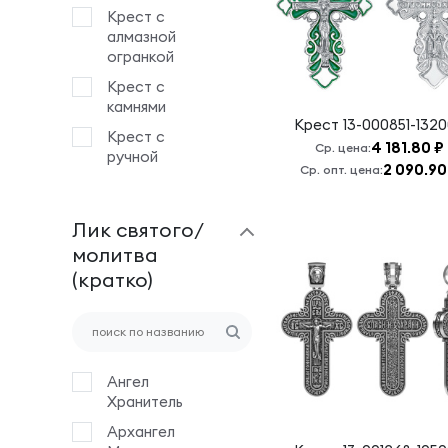
Крест с
алмазной
огранкой
Крест с
камнями
Крест
13-000851-132
Крест с
4 181.80 ₽
Ср. цена:
ручной
2 090.90
Ср. опт. цена:
гравировкой
Крест с
Лик святого/
эмалью
молитва
Крест
(кратко)
штампованный
Деревянный
крест на
гайтане
Ангел
Хранитель
Архангел