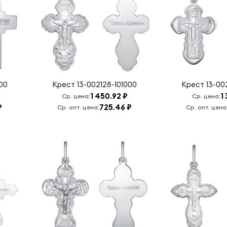
00
Крест
13-002128-101000
Крест
13-00
1 450.92 ₽
1
Ср. цена:
Ср. цена:
₽
725.46 ₽
Ср. опт. цена:
Ср. опт. цена