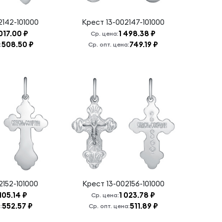
2142-101000
Крест
13-002147-101000
 017.00 ₽
1 498.38 ₽
Ср. цена:
508.50 ₽
749.19 ₽
:
Ср. опт. цена:
2152-101000
Крест
13-002156-101000
 105.14 ₽
1 023.78 ₽
Ср. цена:
552.57 ₽
511.89 ₽
:
Ср. опт. цена: