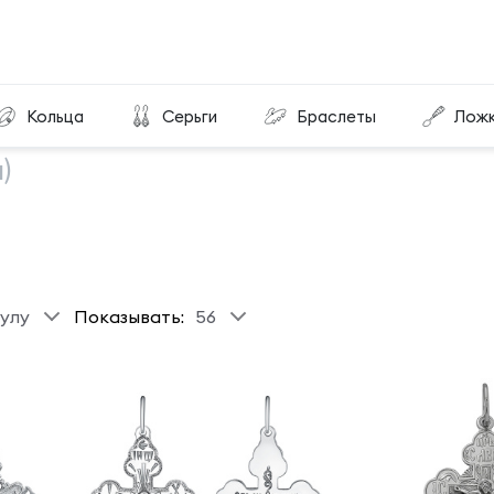
Кольца
Серьги
Браслеты
Лож
)
улу
Показывать:
56