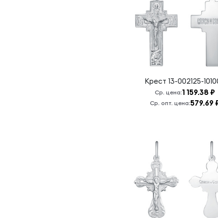
Спаси и
сохрани.
Хризма
Крест
13-002125-1010
1 159.38 ₽
Ср. цена:
579.69 
Ср. опт. цена: