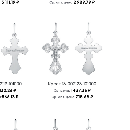
3 111.19 ₽
2 989.79 ₽
:
Ср. опт. цена:
2119-101000
Крест
13-002123-101000
 132.26 ₽
1 437.36 ₽
Ср. цена:
566.13 ₽
718.68 ₽
а:
Ср. опт. цена: