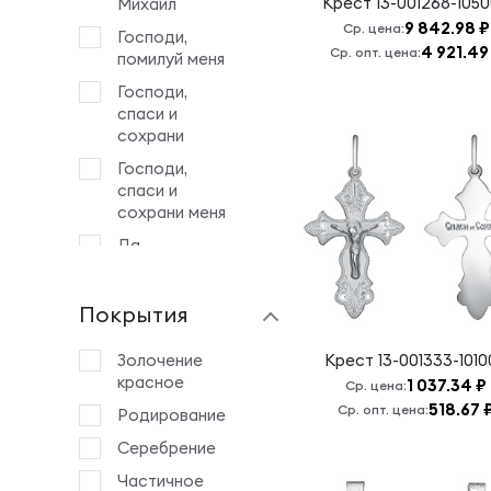
Крест
13-001268-105
Михаил
9 842.98 ₽
Ср. цена:
Господи,
4 921.49
Ср. опт. цена:
помилуй меня
Господи,
спаси и
сохрани
Господи,
спаси и
сохрани меня
Да
воскреснет
Бог и
Покрытия
расточатся
врази Его
Золочение
Крест
13-001333-101
Животворящему
красное
1 037.34 ₽
Кресту
Ср. цена:
Господню
518.67 
Ср. опт. цена:
Родирование
Знамение Б.М.
Серебрение
Иоанн
Частичное