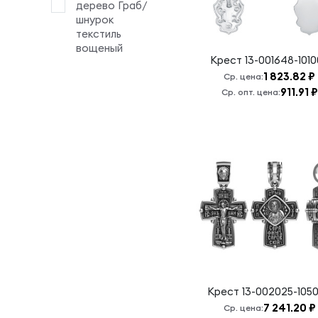
дерево Граб/
Крест
шнурок
хранитель
текстиль
всея
вощеный
Крест
13-001648-101
вселенные
1 823.82 ₽
Ср. цена:
Кресту
911.91 ₽
Ср. опт. цена:
твоему
поклоняемся,
Владыко
Неупиваемая
чаша Б.М.
Николай
Чудотворец
Отче Наш
Пантелеймон
Покров
Пресвятой
Богородицы
Крест
13-002025-105
7 241.20 ₽
Ср. цена:
Пресвятая