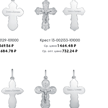
2129-101000
Крест
13-002133-101000
 369.56 ₽
1 464.48 ₽
Ср. цена:
684.78 ₽
732.24 ₽
:
Ср. опт. цена: