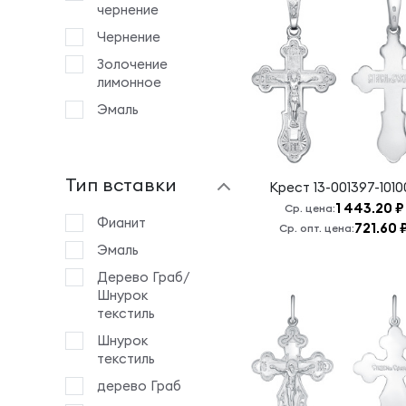
Богослов
чернение
Казанская БМ
Чернение
Крест 14:
Золочение
Серафим
лимонное
Саровский
Эмаль
Крест 19:
Животворящему
Кресту
Господню
Тип вставки
Крест
13-001397-1010
Крест 25:
1 443.20 ₽
Ср. цена:
Ангел
Фианит
721.60 
Ср. опт. цена:
Хранитель
Эмаль
Крест 4:
Дерево Граб/
Животворящему
Шнурок
Кресту
текстиль
Господню
Шнурок
Крест 7:
текстиль
Животворящему
Кресту
дерево Граб
Господню