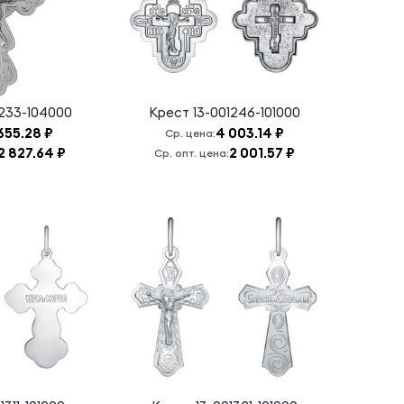
1233-104000
Крест
13-001246-101000
655.28 ₽
4 003.14 ₽
Ср. цена:
2 827.64 ₽
2 001.57 ₽
Ср. опт. цена: