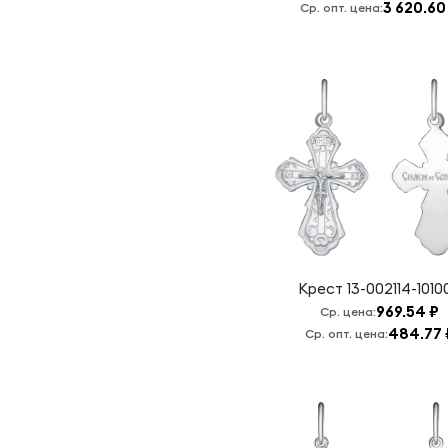
3 620.60
Богородица,
Ср. опт. цена:
спаси нас
Псалом 90
Семистрельная
Б.М.
Семистрельная
Б.М./
Н.Чудотворец
Серафим
Саровский
Сергий
Радонежский
Крест
13-002114-1010
Сергий
969.54 ₽
Ср. цена:
Радонежский,
484.77 
Ср. опт. цена:
моли Бога
обо мне
Спас
Нерукотворный