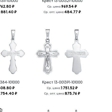
1311-101000
Крест
13-001321-101000
762.80 ₽
969.54 ₽
Ср. цена:
881.40 ₽
484.77 ₽
:
Ср. опт. цена:
1384-101000
Крест
13-001391-101000
508.80 ₽
1 751.52 ₽
Ср. цена:
754.40 ₽
875.76 ₽
:
Ср. опт. цена: