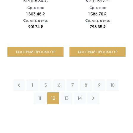
КРШ-594-С
КРШ-597-Ч
Ср. цена:
Ср. цена:
1 803.48 ₽
1 586.70 ₽
Ср. опт. цена:
Ср. опт. цена:
901.74 ₽
793.35 ₽
БЫСТРЫЙ ПРОСМОТР
БЫСТРЫЙ ПРОСМОТР
1
5
6
7
8
9
10
11
12
13
14