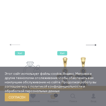
Хит
Хит
Хи
Этот сайт использует файлы cookie, Яндекс. Метрика и
другие технологии отслеживания чтобы обеспечить вам
наилучшее обслуживание на сайте. Продолжая работу вы
соглашаетесь с
политикой конфиденциальности
и
До оптовых цен:
10
изделий и
50 000.00 ₽
обработкой персональных данных
0
СОГЛАСЕН
Каталог
Избранное
Корзина
Поиск
Вход