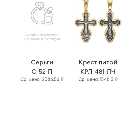
Серьги
Крест литой
Б
С-52-П
КРЛ-481-ЛЧ
Cр. цена: 2386.56 ₽
Cр. цена: 1548.3 ₽
Cр.