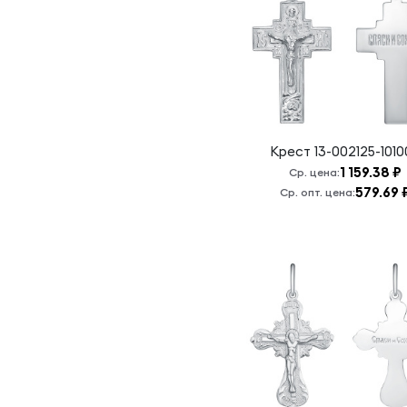
Спаси и
сохрани.
Хризма
Крест
13-002125-1010
1 159.38 ₽
Ср. цена:
579.69 
Ср. опт. цена: