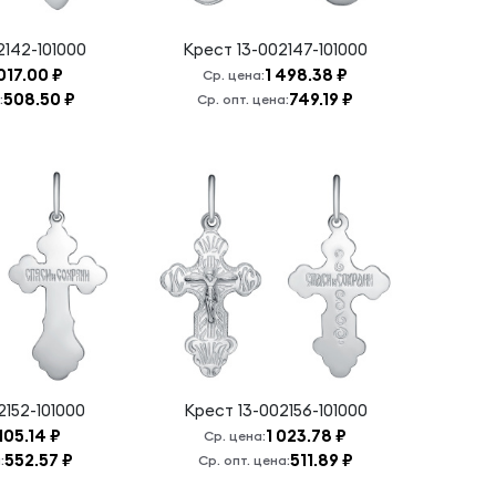
2142-101000
Крест
13-002147-101000
 017.00 ₽
1 498.38 ₽
Ср. цена:
508.50 ₽
749.19 ₽
:
Ср. опт. цена:
2152-101000
Крест
13-002156-101000
 105.14 ₽
1 023.78 ₽
Ср. цена:
552.57 ₽
511.89 ₽
:
Ср. опт. цена: