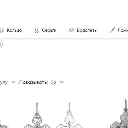
Кольца
Серьги
Браслеты
Лож
)
улу
Показывать:
56