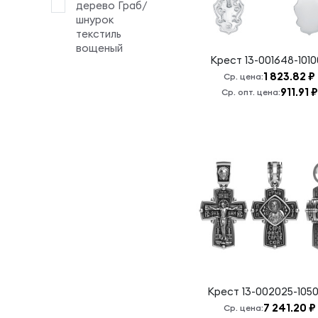
дерево Граб/
Крест
шнурок
хранитель
текстиль
всея
вощеный
Крест
13-001648-101
вселенные
1 823.82 ₽
Ср. цена:
Кресту
911.91 ₽
Ср. опт. цена:
твоему
поклоняемся,
Владыко
Неупиваемая
чаша Б.М.
Николай
Чудотворец
Отче Наш
Пантелеймон
Покров
Пресвятой
Богородицы
Крест
13-002025-105
7 241.20 ₽
Ср. цена:
Пресвятая