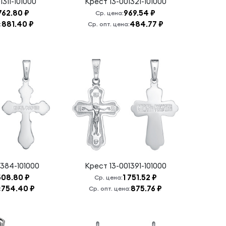
1311-101000
Крест
13-001321-101000
762.80 ₽
969.54 ₽
Ср. цена:
881.40 ₽
484.77 ₽
:
Ср. опт. цена:
1384-101000
Крест
13-001391-101000
508.80 ₽
1 751.52 ₽
Ср. цена:
754.40 ₽
875.76 ₽
:
Ср. опт. цена: