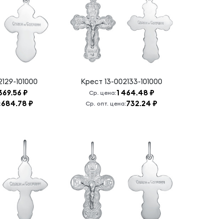
2129-101000
Крест
13-002133-101000
 369.56 ₽
1 464.48 ₽
Ср. цена:
684.78 ₽
732.24 ₽
:
Ср. опт. цена: