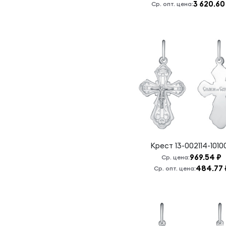
3 620.60
Богородица,
Ср. опт. цена:
спаси нас
Псалом 90
Семистрельная
Б.М.
Семистрельная
Б.М./
Н.Чудотворец
Серафим
Саровский
Сергий
Радонежский
Крест
13-002114-1010
Сергий
969.54 ₽
Ср. цена:
Радонежский,
484.77 
Ср. опт. цена:
моли Бога
обо мне
Спас
Нерукотворный