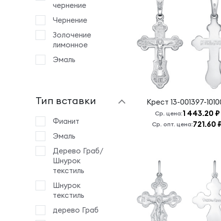
Богослов
чернение
Казанская БМ
Чернение
Крест 14:
Золочение
Серафим
лимонное
Саровский
Эмаль
Крест 19:
Животворящему
Кресту
Господню
Тип вставки
Крест
13-001397-1010
Крест 25:
1 443.20 ₽
Ср. цена:
Ангел
Фианит
721.60 
Ср. опт. цена:
Хранитель
Эмаль
Крест 4:
Дерево Граб/
Животворящему
Шнурок
Кресту
текстиль
Господню
Шнурок
Крест 7:
текстиль
Животворящему
Кресту
дерево Граб
Господню