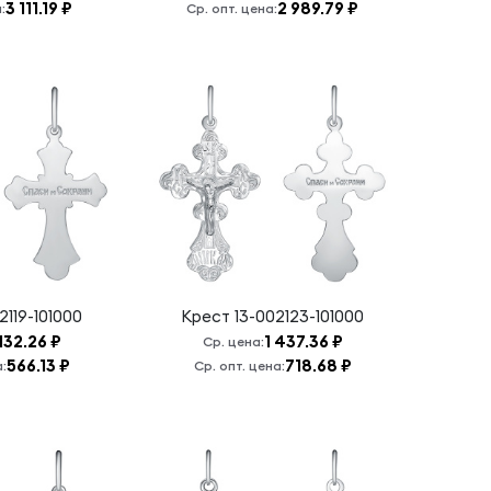
3 111.19 ₽
2 989.79 ₽
:
Ср. опт. цена:
2119-101000
Крест
13-002123-101000
 132.26 ₽
1 437.36 ₽
Ср. цена:
566.13 ₽
718.68 ₽
а:
Ср. опт. цена: