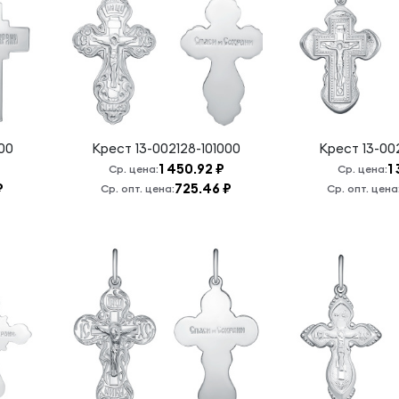
00
Крест
13-002128-101000
Крест
13-00
1 450.92 ₽
1
Ср. цена:
Ср. цена:
₽
725.46 ₽
Ср. опт. цена:
Ср. опт. цена