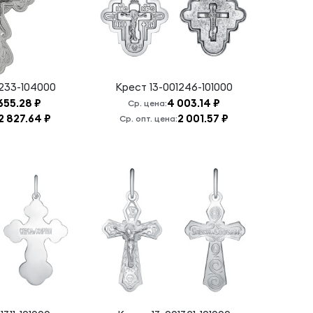
1233-104000
Крест
13-001246-101000
655.28 ₽
4 003.14 ₽
Ср. цена:
2 827.64 ₽
2 001.57 ₽
Ср. опт. цена: