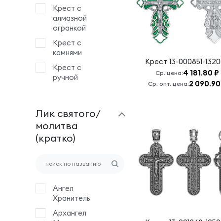
Крест с
алмазной
огранкой
Крест с
камнями
Крест
13-000851-132
Крест с
4 181.80 ₽
Ср. цена:
ручной
2 090.90
Ср. опт. цена:
гравировкой
Крест с
Лик святого/
эмалью
молитва
Крест
(кратко)
штампованный
Деревянный
крест на
гайтане
Ангел
Хранитель
Архангел