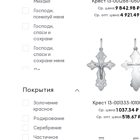
Крест
13-001268-105
Михаил
9 842.98 ₽
Ср. цена:
Господи,
4 921.49
Ср. опт. цена:
помилуй меня
Господи,
спаси и
сохрани
Господи,
спаси и
сохрани меня
Да
воскреснет
Бог и
Покрытия
расточатся
врази Его
Золочение
Крест
13-001333-101
Животворящему
красное
1 037.34 ₽
Кресту
Ср. цена:
Господню
518.67 
Ср. опт. цена:
Родирование
Знамение Б.М.
Серебрение
Иоанн
Частичное