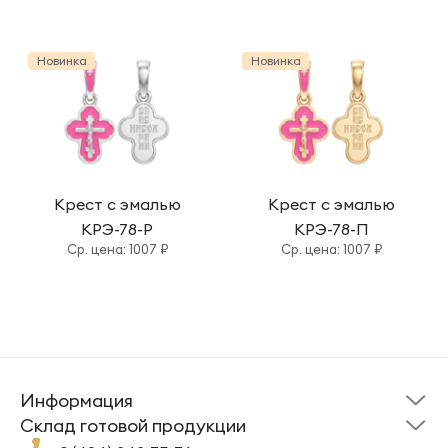
Новинка
Новинка
Крест с эмалью
Крест с эмалью
КРЭ-78-Р
КРЭ-78-П
Cр. цена: 1007 ₽
Cр. цена: 1007 ₽
Информация
Склад готовой
Новости
продукции
Cклад готовой продукции
Кресты
Ложки
Помощь