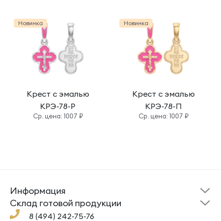
Новинка
Новинка
Крест с эмалью
Крест с эмалью
КРЭ-78-Р
КРЭ-78-П
Cр. цена: 1007 ₽
Cр. цена: 1007 ₽
Информация
Склад готовой
Новости
продукции
Cклад готовой продукции
Кресты
Ложки
Помощь
8 (494) 242-75-76
Под заказ
Кольца
Сувениры