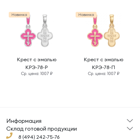
Новинка
Новинка
Крест с эмалью
Крест с эмалью
КРЭ-78-Р
КРЭ-78-П
Cр. цена: 1007 ₽
Cр. цена: 1007 ₽
Информация
Склад готовой
Новости
продукции
Cклад готовой продукции
Кресты
Ложки
Помощь
8 (494) 242-75-76
Под заказ
Кольца
Сувениры