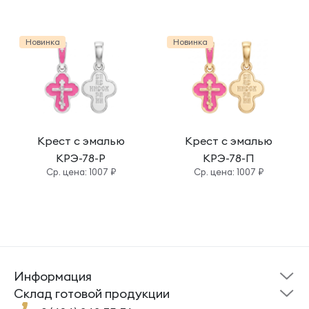
Новинка
Новинка
Крест с эмалью
Крест с эмалью
КРЭ-78-Р
КРЭ-78-П
Cр. цена: 1007 ₽
Cр. цена: 1007 ₽
Информация
Склад готовой
Новости
продукции
Cклад готовой продукции
Кресты
Ложки
Помощь