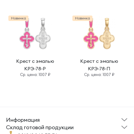
Новинка
Новинка
Крест с эмалью
Крест с эмалью
КРЭ-78-Р
КРЭ-78-П
Cр. цена: 1007 ₽
Cр. цена: 1007 ₽
Информация
Склад готовой
Новости
продукции
Cклад готовой продукции
Кресты
Ложки
Помощь