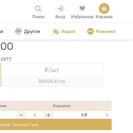
Поиск
Вход
Избранное
Корзина
ки
Другое
Акции
Новинки
000
ОПТ
₽/шт
368.00 ₽/гр
чие
Корзина
0 ₽
овар полностью