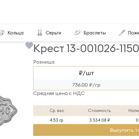
Крест 13-001026-115000
Кольца
Серьги
Браслеты
Лож
Крест 13-001026-115
Розница
₽/шт
736.00 ₽/гр
Средняя цена с НДС
Ср. вес
Стоимость
Нали
4.53 гр.
3 334.08 ₽
0
Выкупить т