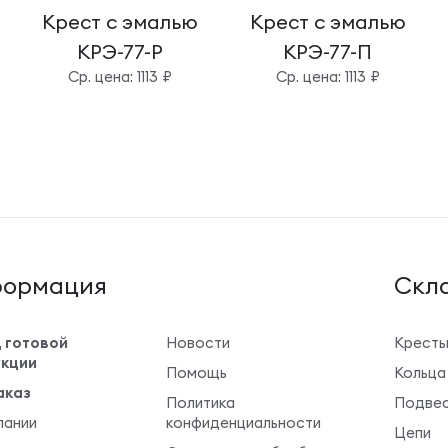
Крест с эмалью
Крест с эмалью
КРЭ-77-Р
КРЭ-77-П
Cр. цена: 1113 ₽
Cр. цена: 1113 ₽
ормация
Cкла
 готовой
Новости
Крест
кции
Помощь
Кольца
аказ
Политика
Подвес
пании
конфиденциальности
Цепи