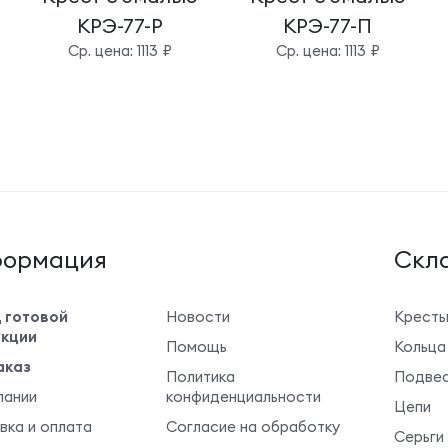
КРЭ-77-Р
КРЭ-77-П
Cр. цена: 1113 ₽
Cр. цена: 1113 ₽
ормация
Cкла
 готовой
Новости
Крест
кции
Помощь
Кольца
аказ
Политика
Подвес
пании
конфиденциальности
Цепи
вка и оплата
Согласие на обработку
Серьги