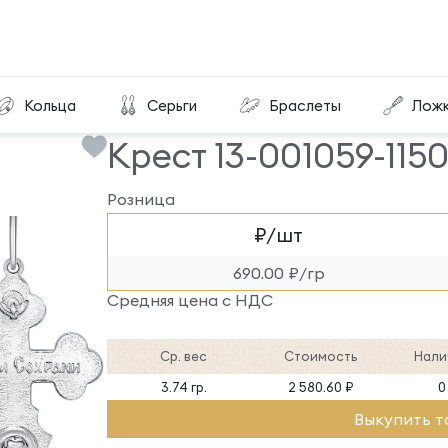
Крест 13-001059-115000
Кольца
Серьги
Браслеты
Лож
Крест 13-001059-115
Розница
₽/шт
690.00 ₽/гр
Средняя цена с НДС
Ср. вес
Стоимость
Нали
3.74 гр.
2 580.60 ₽
0
Выкупить т