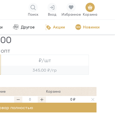
Поиск
Вход
Избранное
Корзина
ки
Другое
Акции
Новинки
000
ОПТ
₽/шт
345.00 ₽/гр
чие
Корзина
0 ₽
овар полностью