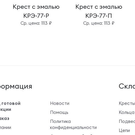
Крест с эмалью
Крест с эмалью
КРЭ-77-Р
КРЭ-77-П
Cр. цена: 1113 ₽
Cр. цена: 1113 ₽
ормация
Cкла
 готовой
Новости
Крест
кции
Помощь
Кольца
аказ
Политика
Подвес
пании
конфиденциальности
Цепи