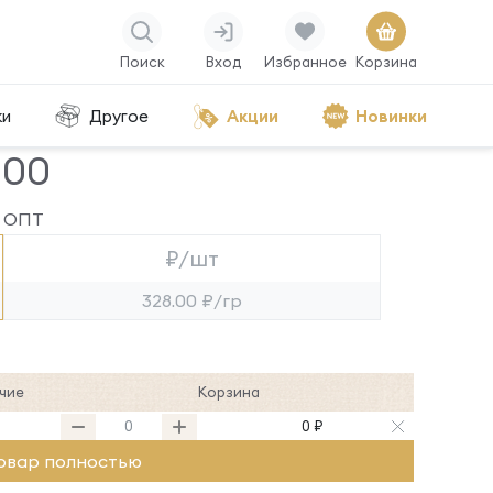
Поиск
Вход
Избранное
Корзина
ки
Другое
Акции
Новинки
000
ОПТ
₽/шт
328.00 ₽/гр
чие
Корзина
0 ₽
овар полностью