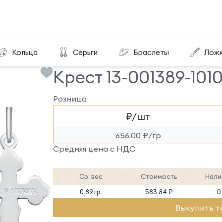
Крест 13-001389-101000
Кольца
Серьги
Браслеты
Лож
Крест 13-001389-101
Розница
₽/шт
656.00 ₽/гр
Средняя цена с НДС
Ср. вес
Стоимость
Нали
0.89 гр.
583.84 ₽
0
Выкупить т