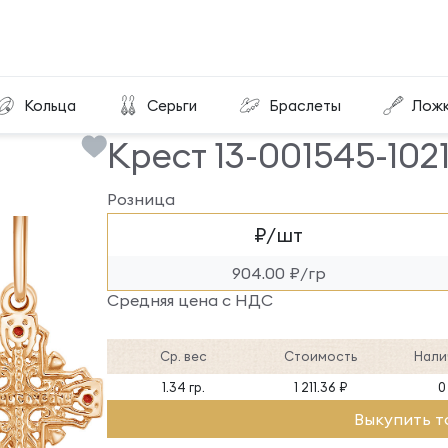
Крест 13-001545-102110
Кольца
Серьги
Браслеты
Лож
Крест 13-001545-102
Розница
₽/шт
904.00 ₽/гр
Средняя цена с НДС
Ср. вес
Стоимость
Нали
1.34 гр.
1 211.36 ₽
0
Выкупить т