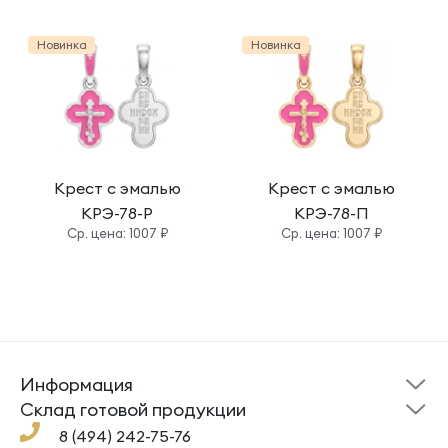
Новинка
Новинка
Крест с эмалью
Крест с эмалью
КРЭ-78-Р
КРЭ-78-П
Cр. цена: 1007 ₽
Cр. цена: 1007 ₽
Информация
Склад готовой
Новости
продукции
Cклад готовой продукции
Кресты
Ложки
Помощь
8 (494) 242-75-76
Под заказ
Кольца
Сувениры
Политика