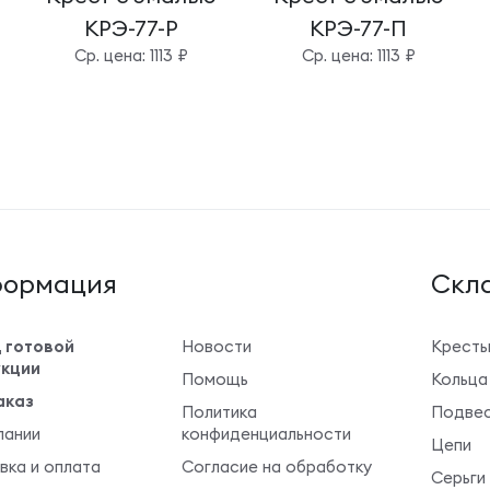
КРЭ-77-Р
КРЭ-77-П
Cр. цена: 1113 ₽
Cр. цена: 1113 ₽
ормация
Cкла
 готовой
Новости
Крест
кции
Помощь
Кольца
аказ
Политика
Подвес
пании
конфиденциальности
Цепи
вка и оплата
Согласие на обработку
Серьги