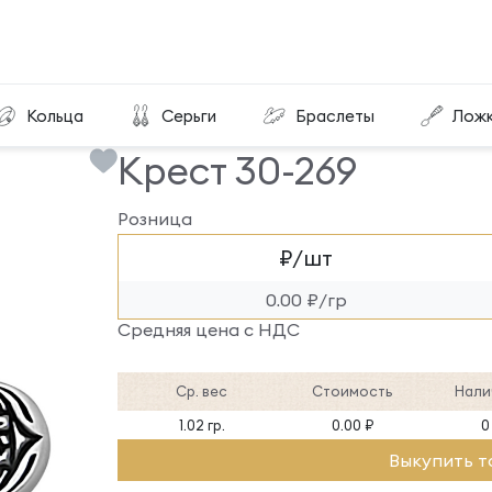
Крест 30-269
Кольца
Серьги
Браслеты
Лож
Крест 30-269
Розница
₽/шт
0.00 ₽/гр
Средняя цена с НДС
Ср. вес
Стоимость
Нали
1.02 гр.
0.00 ₽
0
Выкупить т