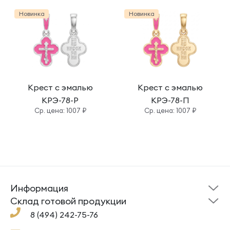
Новинка
Новинка
Крест с эмалью
Крест с эмалью
КРЭ-78-Р
КРЭ-78-П
Cр. цена: 1007 ₽
Cр. цена: 1007 ₽
Информация
Склад готовой
Новости
продукции
Cклад готовой продукции
Кресты
Ложки
Помощь
8 (494) 242-75-76
Под заказ
Кольца
Сувениры
Политика