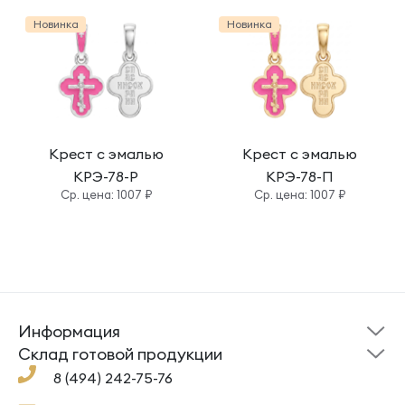
Новинка
Новинка
Крест с эмалью
Крест с эмалью
КРЭ-78-Р
КРЭ-78-П
Cр. цена: 1007 ₽
Cр. цена: 1007 ₽
Информация
Склад готовой
Новости
продукции
Cклад готовой продукции
Кресты
Ложки
Помощь
8 (494) 242-75-76
Под заказ
Кольца
Сувениры
Политика