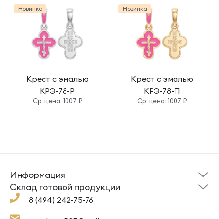
Новинка
Новинка
Крест с эмалью
Крест с эмалью
КРЭ-78-Р
КРЭ-78-П
Cр. цена: 1007 ₽
Cр. цена: 1007 ₽
Информация
Склад готовой
Новости
продукции
Cклад готовой продукции
Кресты
Ложки
Помощь
8 (494) 242-75-76
Под заказ
Кольца
Сувениры
Политика
О компании
конфиденциальности
Подвески
Крестильные наборы