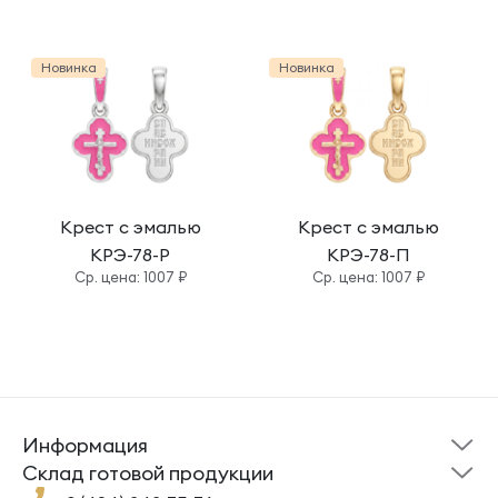
Новинка
Новинка
Крест с эмалью
Крест с эмалью
КРЭ-78-Р
КРЭ-78-П
Cр. цена: 1007 ₽
Cр. цена: 1007 ₽
Информация
Склад готовой
Новости
продукции
Cклад готовой продукции
Кресты
Ложки
Помощь