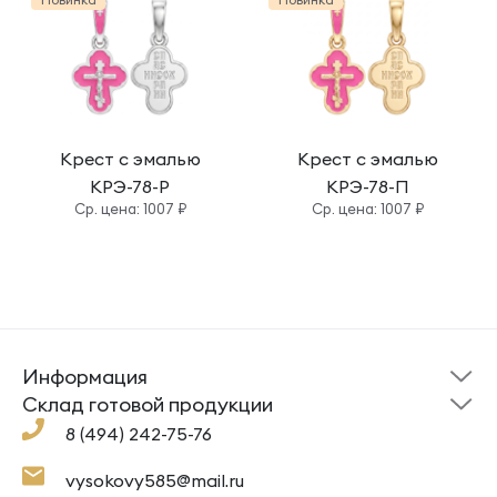
Крест с эмалью
Крест с эмалью
КРЭ-78-Р
КРЭ-78-П
Cр. цена: 1007 ₽
Cр. цена: 1007 ₽
Информация
Склад готовой
Новости
продукции
Cклад готовой продукции
Кресты
Ложки
Помощь
8 (494) 242-75-76
Под заказ
Кольца
Сувениры
Политика
О компании
конфиденциальности
Подвески
Крестильные наборы
vysokovy585@mail.ru