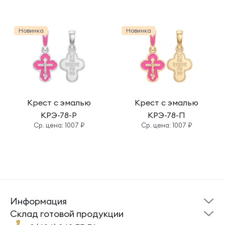
Новинка
Новинка
Крест с эмалью
Крест с эмалью
КРЭ-78-Р
КРЭ-78-П
Cр. цена: 1007 ₽
Cр. цена: 1007 ₽
Информация
Склад готовой
Новости
продукции
Cклад готовой продукции
Кресты
Ложки
Помощь