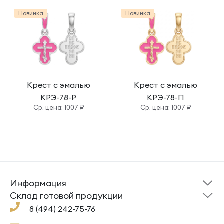
Новинка
Новинка
Крест с эмалью
Крест с эмалью
КРЭ-78-Р
КРЭ-78-П
Cр. цена: 1007 ₽
Cр. цена: 1007 ₽
Информация
Склад готовой
Новости
продукции
Cклад готовой продукции
Кресты
Ложки
Помощь
8 (494) 242-75-76
Под заказ
Кольца
Сувениры
Политика