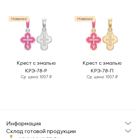
Новинка
Новинка
Крест с эмалью
Крест с эмалью
КРЭ-78-Р
КРЭ-78-П
Cр. цена: 1007 ₽
Cр. цена: 1007 ₽
Информация
Склад готовой
Новости
продукции
Cклад готовой продукции
Кресты
Ложки
Помощь