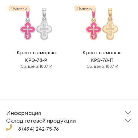
Новинка
Новинка
Крест с эмалью
Крест с эмалью
КРЭ-78-Р
КРЭ-78-П
Cр. цена: 1007 ₽
Cр. цена: 1007 ₽
Информация
Склад готовой
Новости
продукции
Cклад готовой продукции
Кресты
Ложки
Помощь
8 (494) 242-75-76
Под заказ
Кольца
Сувениры
Политика