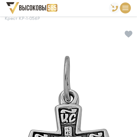
Главная
Склад готовой продукции
Кресты
Крест КР-1-056Р