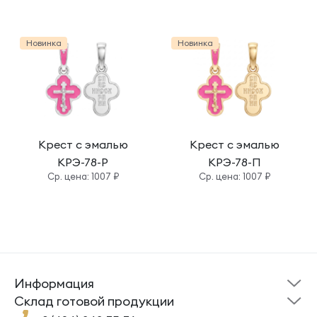
Новинка
Новинка
Крест с эмалью
Крест с эмалью
КРЭ-78-Р
КРЭ-78-П
Cр. цена: 1007 ₽
Cр. цена: 1007 ₽
Информация
Склад готовой
Новости
продукции
Cклад готовой продукции
Кресты
Ложки
Помощь