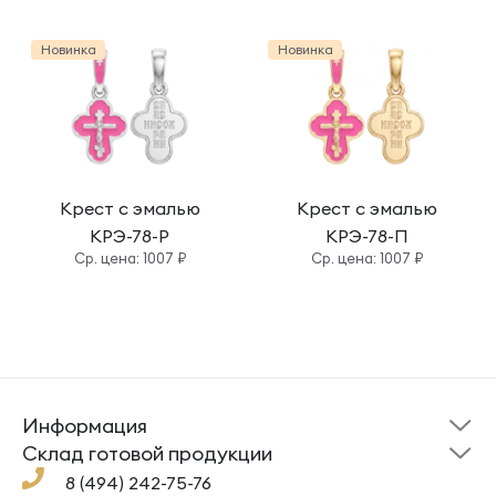
Новинка
Новинка
Крест с эмалью
Крест с эмалью
КРЭ-78-Р
КРЭ-78-П
Cр. цена: 1007 ₽
Cр. цена: 1007 ₽
Информация
Склад готовой
Новости
продукции
Cклад готовой продукции
Кресты
Ложки
Помощь
8 (494) 242-75-76
Под заказ
Кольца
Сувениры
Политика