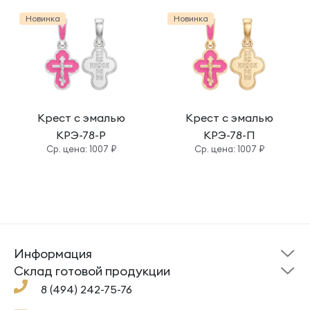
Новинка
Новинка
Крест с эмалью
Крест с эмалью
КРЭ-78-Р
КРЭ-78-П
Cр. цена: 1007 ₽
Cр. цена: 1007 ₽
Информация
Склад готовой
Новости
продукции
Cклад готовой продукции
Кресты
Ложки
Помощь
8 (494) 242-75-76
Под заказ
Кольца
Сувениры
Политика