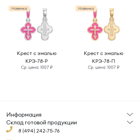
Новинка
Новинка
Крест с эмалью
Крест с эмалью
КРЭ-78-Р
КРЭ-78-П
Cр. цена: 1007 ₽
Cр. цена: 1007 ₽
Информация
Склад готовой
Новости
продукции
Cклад готовой продукции
Кресты
Ложки
Помощь
8 (494) 242-75-76
Под заказ
Кольца
Сувениры
Политика