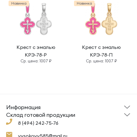
Новинка
Новинка
Крест с эмалью
Крест с эмалью
КРЭ-78-Р
КРЭ-78-П
Cр. цена: 1007 ₽
Cр. цена: 1007 ₽
Информация
Склад готовой
Новости
продукции
Cклад готовой продукции
Кресты
Ложки
Помощь
8 (494) 242-75-76
Под заказ
Кольца
Сувениры
Политика
О компании
конфиденциальности
Подвески
Крестильные наборы
vysokovy585@mail.ru