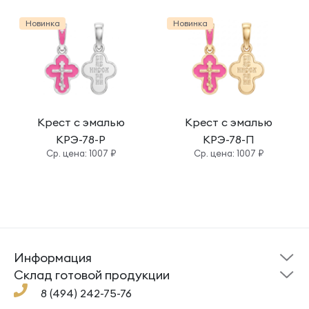
Новинка
Новинка
Крест с эмалью
Крест с эмалью
КРЭ-78-Р
КРЭ-78-П
Cр. цена: 1007 ₽
Cр. цена: 1007 ₽
Информация
Склад готовой
Новости
продукции
Cклад готовой продукции
Кресты
Ложки
Помощь
8 (494) 242-75-76
Под заказ
Кольца
Сувениры
Политика