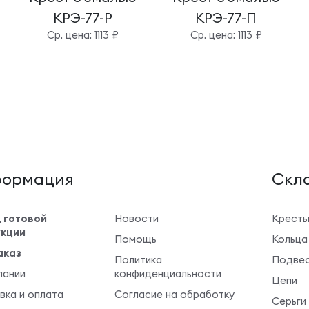
КРЭ-77-Р
КРЭ-77-П
Cр. цена: 1113 ₽
Cр. цена: 1113 ₽
ормация
Cкла
 готовой
Новости
Крест
кции
Помощь
Кольца
аказ
Политика
Подвес
пании
конфиденциальности
Цепи
вка и оплата
Согласие на обработку
Серьги