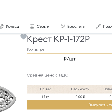
Крест КР-1-172Р
Кольца
Серьги
Браслеты
Лож
Крест КР-1-172Р
Розница
₽/шт
Средняя цена с НДС
Ср. вес
Стоимость
Нали
1.7 гр.
0.00 ₽
0
Выкупить т