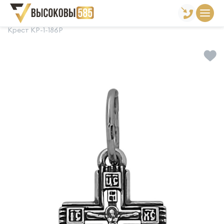
Главная
Склад готовой продукции
Кресты
Крест КР-1-186Р