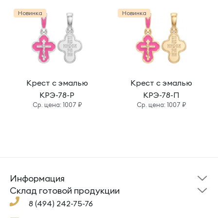
Новинка
Новинка
Крест с эмалью
Крест с эмалью
КРЭ-78-Р
КРЭ-78-П
Cр. цена: 1007 ₽
Cр. цена: 1007 ₽
Информация
Склад готовой
Новости
продукции
Cклад готовой продукции
Кресты
Ложки
Помощь
8 (494) 242-75-76
Под заказ
Кольца
Сувениры
Политика