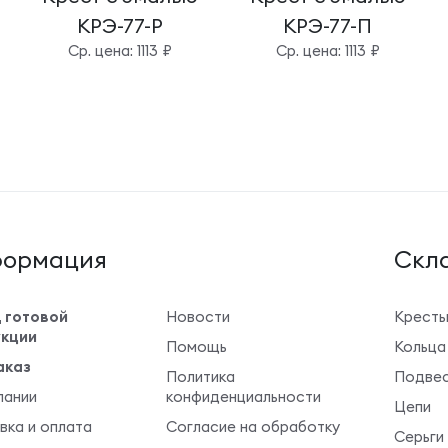
КРЭ-77-Р
КРЭ-77-П
Cр. цена: 1113 ₽
Cр. цена: 1113 ₽
ормация
Cкла
 готовой
Новости
Крест
кции
Помощь
Кольца
аказ
Политика
Подвес
пании
конфиденциальности
Цепи
вка и оплата
Согласие на обработку
Серьги