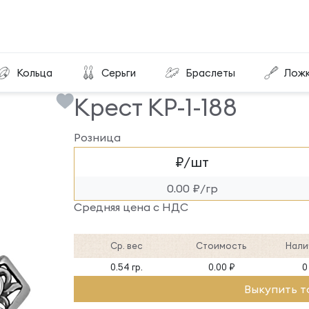
Крест КР-1-188
Кольца
Серьги
Браслеты
Лож
Крест КР-1-188
Розница
₽/шт
0.00 ₽/гр
Средняя цена с НДС
Ср. вес
Стоимость
Нали
0.54 гр.
0.00 ₽
0
Выкупить т