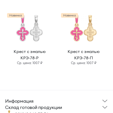
Новинка
Новинка
Крест с эмалью
Крест с эмалью
КРЭ-78-Р
КРЭ-78-П
Cр. цена: 1007 ₽
Cр. цена: 1007 ₽
Информация
Склад готовой
Новости
продукции
Cклад готовой продукции
Кресты
Ложки
Помощь