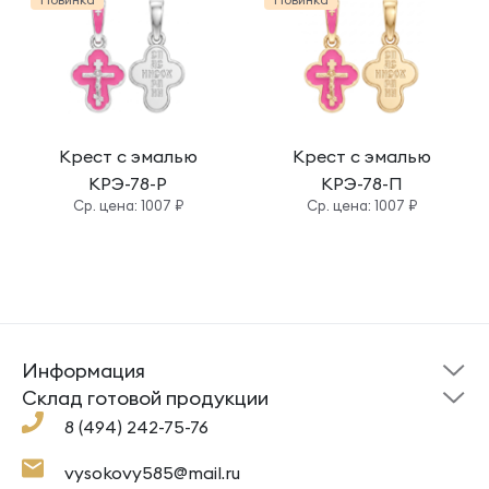
Крест с эмалью
Крест с эмалью
КРЭ-78-Р
КРЭ-78-П
Cр. цена: 1007 ₽
Cр. цена: 1007 ₽
Информация
Склад готовой
Новости
продукции
Cклад готовой продукции
Кресты
Ложки
Помощь
8 (494) 242-75-76
Под заказ
Кольца
Сувениры
Политика
О компании
конфиденциальности
Подвески
Крестильные наборы
vysokovy585@mail.ru