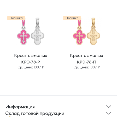
Новинка
Новинка
Крест с эмалью
Крест с эмалью
КРЭ-78-Р
КРЭ-78-П
Cр. цена: 1007 ₽
Cр. цена: 1007 ₽
Информация
Склад готовой
Новости
продукции
Cклад готовой продукции
Кресты
Ложки
Помощь