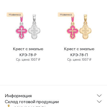
Новинка
Новинка
Крест с эмалью
Крест с эмалью
КРЭ-78-Р
КРЭ-78-П
Cр. цена: 1007 ₽
Cр. цена: 1007 ₽
Информация
Склад готовой
Новости
продукции
Cклад готовой продукции
Кресты
Ложки
Помощь