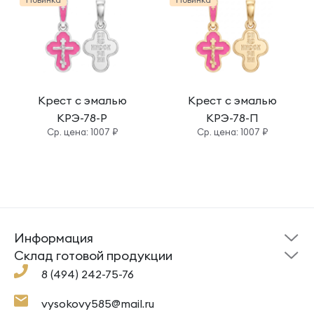
Крест с эмалью
Крест с эмалью
КРЭ-78-Р
КРЭ-78-П
Cр. цена: 1007 ₽
Cр. цена: 1007 ₽
Информация
Склад готовой
Новости
продукции
Cклад готовой продукции
Кресты
Ложки
Помощь
8 (494) 242-75-76
Под заказ
Кольца
Сувениры
Политика
О компании
конфиденциальности
Подвески
Крестильные наборы
vysokovy585@mail.ru