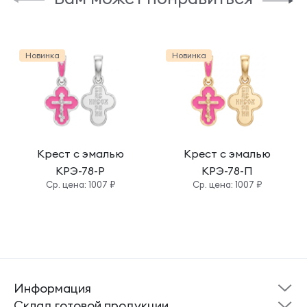
Новинка
Новинка
Крест с эмалью
Крест с эмалью
КРЭ-78-Р
КРЭ-78-П
Cр. цена: 1007 ₽
Cр. цена: 1007 ₽
Информация
Склад готовой
Новости
продукции
Cклад готовой продукции
Кресты
Ложки