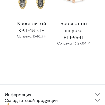
Крест литой
Браслет на
КРЛ-481-ЛЧ
шнурке
Cр. цена: 1548.3 ₽
Cр.
БШ-95-П
Cр. цена: 13127.04 ₽
Информация
Склад готовой
Новости
продукции
Cклад готовой продукции
Кресты
Ложки
Помощь