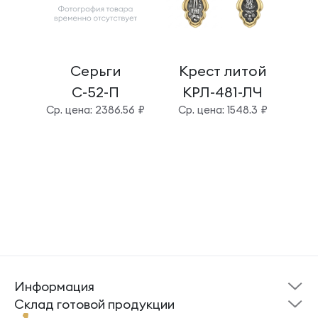
Серьги
Крест литой
Б
С-52-П
КРЛ-481-ЛЧ
Cр. цена: 2386.56 ₽
Cр. цена: 1548.3 ₽
Cр.
Информация
Склад готовой
Новости
продукции
Cклад готовой продукции
Кресты
Ложки
Помощь