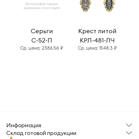
Серьги
Крест литой
Б
С-52-П
КРЛ-481-ЛЧ
Cр. цена: 2386.56 ₽
Cр. цена: 1548.3 ₽
Cр.
Информация
Склад готовой
Новости
продукции
Cклад готовой продукции
Кресты
Ложки
Помощь